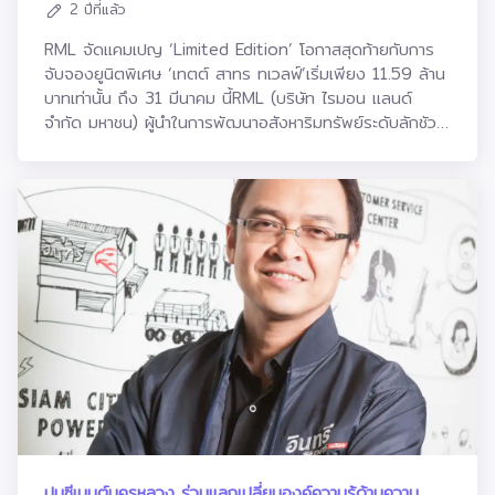
2 ปีที่แล้ว
โฮลดิ้งส์ จำกัด (มหาชน) กล่าวว่า โครงการเดอะ เรสซิเดนเซส
38 (THE RESIDENCES 38) เป็นการลงทุนโดย แรบบิท โฮ
RML จัดแคมเปญ ‘Limited Edition’ โอกาสสุดท้ายกับการ
ลดิ้งส์ ซึ่งมีความเชี่ยวชาญด้านการลงทุนในธุรกิจบริหารและ
จับจองยูนิตพิเศษ ‘เทตต์ สาทร ทเวลฟ์’เริ่มเพียง 11.59 ล้าน
พัฒนาอสังหาริมทรัพย์ผ่านการร่วมมือกับพันธมิตรที่โดดเด่น
บาทเท่านั้น ถึง 31 มีนาคม นี้RML (บริษัท ไรมอน แลนด์
ทางกลยุทธ์ทั้งด้านแบรนด์และการตลาด ถึงแม้ว่าภาพรวม
จำกัด มหาชน) ผู้นำในการพัฒนาอสังหาริมทรัพย์ระดับลักชัวรี่
ตลาดอสังหาริมทรัพย์ในช่วงที่เหลือของปี 2566 จะเผชิญกับ
และอัลตร้าลักชัวรี่ ประเดิม ไตรมาสแรกของปีมังกร จัด
ความท้าทาย แต่ยังมีปัจจัยบวกอยู่อีกมากโดยเฉพาะการกลับ
แคมเปญพิเศษ ‘Limited Edition’ รับตรุษจีน-วาเลนไทน์ เปิด
เข้ามาซื้อที่อยู่อาศัยของชาวต่างชาติในกลุ่มคอนโดมิเนียม จาก
โอกาสให้ลูกค้าได้สัมผัสที่สุดของการใช้ชีวิตอย่างแตกต่าง
การเริ่มฟื้นตัวของสภาพตลาด แรบบิท โฮลดิ้งส์ จึงได้ดำเนิน
ใจกลางสาทรได้ง่ายยิ่งขึ้น กับ คอนโดฯ ลักชัวรี่ พร้อมอยู่
การพัฒนาโครงการเดอะ เรสซิเดนเซส 38 (THE
เลี้ยงสัตว์ได้ ‘เทตต์ สาทร ทเวลฟ์ (Tait Sathorn 12)’ ที่คัด
RESIDENCES 38) ภายใต้การให้บริการของผู้บริหารโครงการ
สรรยูนิตสวย 1-2 ห้องนอน มอบราคาพิเศษ เริ่มต้นเพียง
อสังหาริมทรัพย์ที่มีความเชี่ยวชาญและความเป็นมืออาชีพโดยมี
11.59 ล้านบาท วันนี้ - 31 มีนาคม นี้เท่านั้นนายกรณ์ ณรงค์
การลงนามแต่งตั้งบริษัท อนันดา ดีเวลลอปเม้นท์ จำกัด
เดช ประธานเจ้าหน้าที่บริหาร RML เปิดเผยว่า “ภาพรวมตลาด
(มหาชน) เป็นผู้บริหารโครงการตั้งแต่การก่อสร้าง การพัฒนา
อสังหาริมทรัพย์ระดับลักชัวรี่และ อัลตร้าลักชัวรี่ในไตรมาส 1
โครงการ การวางแผนการขายและการตลาดทั้งหมดของ
ปี 2567 ยังไปได้สวย ดีมานด์ยังคึกคัก โดยตลาด
โครงการ สำหรับความร่วมมือกับอนันดาฯ ในครั้งนี้ ถือ
คอนโดมิเนียมพร้อมอยู่มีความต้องการซื้ออยู่มากจากลูกค้าที่
เป็นการช่วยเพิ่มศักยภาพการพัฒนาธุรกิจของแรบบิท โฮ
นิยมซื้อเพื่ออยู่อาศัยและลงทุนปล่อยเช่า ซึ่งทำเลที่มีศักยภาพใน
ลดิ้งส์ อีกทั้งยังช่วยขยายฐานลูกค้าทั้งในและต่างประเทศจาก
โซน CBD อย่าง สีลม สาทร เป็นทำเลที่ยอดฮิตตลาดกาล
เครือข่ายลูกค้าที่แข็งแกร่งและหลากหลายของอนันดาฯ ทั้งนี้
เพราะเต็มเปี่ยมไปด้วยความสะดวกสบาย รายล้อมด้วยไลฟ์
แรบบิท โฮลดิ้งส์ ยังได้แต่งตั้งให้ ดิ แอสคอทท์ ลิมิเต็ด เป็นผู้
สไตล์ระดับพรีเมียม โดยปัจจุบันที่ดินบนทำเลนี้หายากมากแล้ว
ปูนซีเมนต์นครหลวง ร่วมแลกเปลี่ยนองค์ความรู้ด้านความ