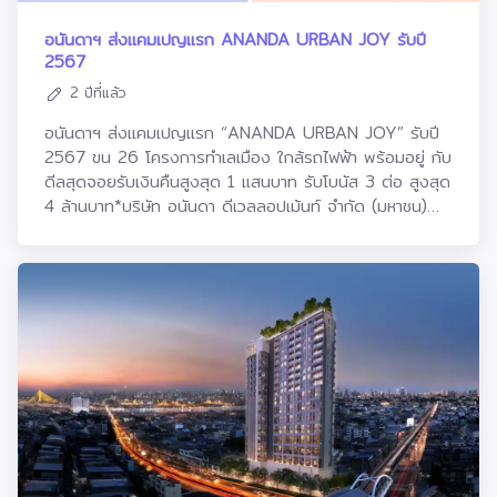
ศูนย์การค้า ศูนย์กลางความบันเทิงต่างๆ และโรงพยาบาลชั้นนำ
นอน พื้นที่ใช้สอย ตั้งแต่ 70 - 120 ตร.ม. ที่มาพร้อมกับ
เคลื่อนด้านสิ่งแวดล้อม สังคม และธรรมาภิบาลของกลุ่ม
ได้อย่างสะดวกสบายนายชานนท์ เรืองกฤตยา ประธานเจ้า
ราคาที่น่าตื่นเต้นที่สุด เริ่มเพียง 11.59 ล้านบาทเท่านั้น ซึ่งนี่
บริษัทฯนอกจากนั้นยังมีการบรรยายแลกเปลี่ยนองค์ความรู้ใน
อนันดาฯ ส่งแคมเปญแรก ANANDA URBAN JOY รับปี
หน้าที่บริหาร บริษัท อนันดา ดีเวลลอปเม้นท์ จำกัด (มหาชน)
เป็นโอกาสที่ดีสำหรับผู้ที่สนใจแต่ยังไม่ได้ตัดสินใจ หรือลูกค้า
หัวข้อ ‘Green Cement for Greener Future’ โดยนาย
2567
กล่าวว่า ในปีนี้อนันดาฯ มีแผนเปิดตัว Business Line ใหม่
ใหม่ที่มีความต้องการที่อยู่อาศัยในย่านสาทรที่จะคว้าสิทธิ์ในการ
มนตรี นิธิกุล ประธานเจ้าหน้าที่บริหาร ธุรกิจปูนซีเมนต์ของ
2 ปีที่แล้ว
ซึ่งจะดำเนินงานในรูปแบบของ Professional Services
เป็นเจ้าของคอนโดฯ ลักชัวรี่ใหม่ พร้อมอยู่ ‘เทตต์ สาทร
ประเทศไทย บริษัท ปูนซีเมนต์นครหลวง จำกัด (มหาชน) และ
and Management Consultancy รับดำเนินงานบริหาร
ทเวลฟ์’ ไว้”
นางสาวสุจินตนา วีระรัตน์ ประธานเจ้าหน้าที่บริหาร บริษัท
อนันดาฯ ส่งแคมเปญแรก “ANANDA URBAN JOY” รับปี
และพัฒนาโครงการอสังหาริมทรัพย์แบบ Total Solutions
อินทรี อีโคไซเคิล จำกัด บริษัทในกลุ่มบริษัทปูนซีเมนต์
2567 ขน 26 โครงการทำเลเมือง ใกล้รถไฟฟ้า พร้อมอยู่ กับ
ซึ่งปัจจุบันได้รับความไว้วางใจจากแรบบิท โฮลดิ้งส์ เพื่อ
นครหลวง เพื่อส่งเสริมความร่วมมือทั้งด้านการถ่ายทอด
ดีลสุดจอยรับเงินคืนสูงสุด 1 แสนบาท รับโบนัส 3 ต่อ สูงสุด
บริหารและพัฒนาโครงการเดอะ เรสซิเดนเซส 38 (THE
นวัตกรรม เทคโนโลยี และเรื่องราวความสำเร็จของกลุ่ม
4 ล้านบาท*บริษัท อนันดา ดีเวลลอปเม้นท์ จำกัด (มหาชน)
RESIDENCES 38) โครงการระดับ World Class ตั้งอยู่บน
บริษัทฯ ด้านสิ่งแวดล้อม สังคม และธรรมาภิบาล ซึ่งจะจัดขึ้น
หรือ ANAN ผู้นำแห่งวงการพัฒนาที่อยู่อาศัยสำหรับคนเมือง
ทำเลที่ดีที่สุดของประเทศไทย ใจกลางกรุงเทพฯ ย่านทองหล่อ
ในวันพฤหัสบดีที่ 1 กุมภาพันธ์ 2567 เวลา 13:00 - 13:45
ครองตำแหน่งผู้นำตลาดคอนโดมิเนียมติดรถไฟฟ้า เดินเครื่อง
ซอยสุขุมวิท 38 ติดรถไฟฟ้าบีทีเอสสถานีทองหล่อ พัฒนาเป็น
น. ณ เวที Convention Hall
ปลุกกำลังซื้อตั้งแต่ต้นปี เสนอทางเลือกที่คุ้มค่าให้แก่ลูกค้า กับ
ที่อยู่อาศัยในรูปแบบ Ultra luxury Residence จำนวน 36
แคมเปญ “ANANDA URBAN JOY” รวบรวม 26 โครงการ
ชั้น และชั้นลอย 1 ชั้น โดยชั้น 12 – 23 พัฒนาเป็นเซอร์วิ
คุณภาพบนทำเลศักยภาพของกรุงเทพฯ ได้แก่ 14 โครงการ
สเรสซิเดนซ์แบบลักชัวรี่ 115 ยูนิต La Clef Bangkok by
คอนโดมิเนียมติดรถไฟฟ้าพร้อมอยู่ แต่งครบ ภายใต้แบรนด์
The Crest Collection บริหารโดย ดิ แอสคอทท์ ลิมิเต็ด
แอชตัน โคโค่ พาร์ค ไอดีโอ คิว ไอดีโอ โมบิ ไอดีโอ และ เอลลิ
ในขณะที่ชั้นบนตั้งแต่ชั้น 24 – 36 เป็นคอนโดมิเนียมที่พัก
โอ ดีลดีสุดพิเศษสำหรับคนเมือง อาทิ “รับเงินคืนสูงสุด
อาศัยจำนวน 56 ยูนิต รูปแบบห้องพักคอนโดมิเนียมมีตั้งแต่
100,000 บาท* อยู่ฟรี สูงสุด 2 ปี” เริ่ม 2.09 - 16.99
1 Bedroom ไปจนถึง เพนท์เฮ้าส์ (Penthouse) ซึ่งจะเป็น
ล้านบาท* และ 12 โครงการบ้านเดี่ยวและทาวน์โฮมพร้อมอยู่
ที่สุดของความร่วมมือสำหรับการพัฒนาที่อยู่อาศัยในแบบ
ทำเลดีใกล้รถไฟฟ้า ภายใต้แบรนด์ อาร์เทล แอริ เอโทล อันดา
Residence ของประเทศไทย