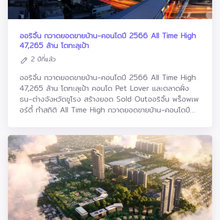
เออร์บานิโอ และ ยูนิโอทาวน์ จัดดีลพิเศษสำหรับคนอยากมีบ้าน
อาทิ “แถมรถฟรีทุกหลัง* รับโบนัส 3 ต่อ สูงสุด
4,000,000 บาท*” เริ่ม 2.39 - 35 ล้านบาท* ตั้งแต่วันนี้
– 31 มีนาคม 2567 และพบกับกิจกรรมระหว่างวันที่ 27 -
ออริจิ้น กวาดยอดขายบ้าน-คอนโดปี 2566 All Time High
28 มกราคม 2567 ณ สำนักงานขายทุกโครงการคุณ
47,265 ล้าน โตทะลุเป้า
ประเสริฐ แต่ดุลยสาธิต ประธานเจ้าหน้าที่บริหาร สายงาน
2 ปีที่แล้ว
ธุรกิจอสังหาริมทรัพย์ บริษัท อนันดา ดีเวลลอปเม้นท์ จำกัด
(มหาชน) กล่าวว่า ภาพรวมเศรษฐกิจปี 2567 เชื่อว่ายังไปต่อ
ออริจิ้น กวาดยอดขายบ้าน-คอนโดปี 2566 All Time High
ได้ หากรัฐบาลมีมาตรการกระตุ้นเศรษฐกิจที่ดี ส่วนในภาค
47,265 ล้าน โตทะลุเป้า คอนโด Pet Lover และตลาดฝั่ง
อสังหาริมทรัพย์ทั้งคนไทยและชาวต่างชาติยังคงมีความ
ธน-ต่างจังหวัดชูโรง สร้างยอด Sold Outออริจิ้น พร็อพเพ
ต้องการซื้อที่อยู่อาศัยตลอดเวลา ดังนั้น ผู้ประกอบการต้อง
อร์ตี้ ทำสถิติ All Time High กวาดยอดขายบ้าน-คอนโดปี
เร่งทำกิจกรรมส่งเสริมการขายอย่างเต็มที่ เพื่อกระตุ้นกำลังซื้อ
2566 กว่า 47,265 ล้าน ทะลุเป้าหมายทั้งปีที่ 45,000 ล้าน
และเร่งการตัดสินใจของผู้บริโภค อนันดาฯ ในฐานะผู้นำตลาด
คิดเป็น 105% จากเป้าหมายที่ตั้งไว้ และโตจากปีก่อน 15%
คอนโดมิเนียมติดรถไฟฟ้าที่มีสินค้าพร้อมอยู่บนทำเลที่ดีที่สุด
ตอกย้ำสถานะผู้นำธุรกิจอสังหาริมทรัพย์ หลังกลุ่มคอนโด Pet
และมากที่สุด พร้อมตอบโจทย์ชีวิตคนเมือง จึงได้จัดแคมเปญ
Lover-โครงการฝั่งธน-ต่างจังหวัด ตอบโจทย์ผู้บริโภคหลาก
รับปี 2567 กับ “ANANDA URBAN JOY” ซึ่งเป็นแคมเปญ
เซ็กเมนท์ หนุนยอดระดับ Sold Out ด้านปี 2567 เตรียม
การตลาดที่มอบโอกาสให้ทุกคนได้มีที่อยู่อาศัยได้ง่ายขึ้น ใน
แผนเจาะตลาดเซ็กเมนท์ใหม่และเซ็กเมนท์ที่กำลังซื้อยัง
ราคาที่จับต้องได้ โดยรวบรวม 26 โครงการที่อยู่อาศัย
แข็งแกร่งต่อเนื่อง บริษัทระดับมหาชนในเครือเตรียมทยอย
คุณภาพพร้อมอยู่ ทั้งคอนโดมิเนียมติดรถไฟฟ้าพร้อมอยู่ แต่ง
ประกาศแผนธุรกิจต่อเนื่อง ม.ค.-มี.ค.นี้นายพีระพงศ์ จรูญเอก
ครบ บ้านเดี่ยวและทาวน์โฮมพร้อมอยู่ ทำเลดีใกล้รถไฟฟ้า
ประธานเจ้าหน้าที่บริหาร บริษัท ออริจิ้น พร็อพเพอร์ตี้ จำกัด
ครอบคลุมทุกความต้องการบนทำเลศักยภาพต่างๆ ทั่วประเทศ
(มหาชน) หรือ ORI ผู้พัฒนาธุรกิจอสังหาริมทรัพย์ครบวงจร