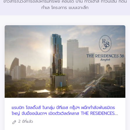
ข่าวสารในวงการอสังหาริมทรัพย์ คอนโด บ้าน ทาวเฮ้าส์ ทาวน์โฮม ที่ดิน
ทำเล โครงการ แบบเจาะลึก
แรบบิท โฮลดิ้งส์ ในกลุ่ม บีทีเอส กรุ๊ปฯ ผนึกกำลังพันธมิตร
ใหญ่ จับมืออนันดาฯ เปิดตัวเวิลด์คลาส THE RESIDENCES
3
2 ปีที่แล้ว