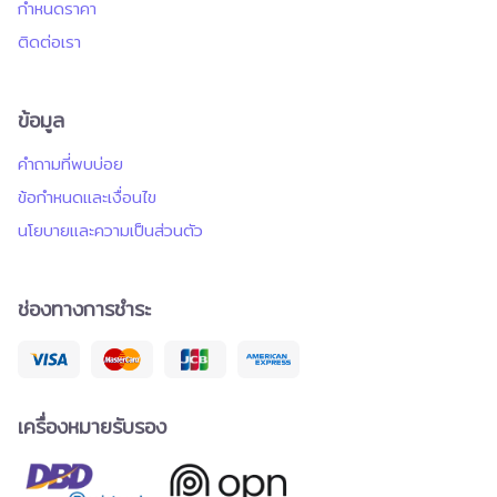
กำหนดราคา
ร้านอาหารชั้นนำในคอนเซปต์พิเศษกว่า 300 ร้านค้า รวมทั้งมี
เอาไว้ตามนโยบายของบริษัทฯ พร้อมทั้งพัฒนาและแสวงหา
แบรนด์แฟชั่นและแบรนด์ไลฟ์สไตล์ชั้นนำอีกมากมาย นอกจากนี้
โอกาสใหม่ ๆ ในการขยายธุรกิจควบคู่ไปกับการปรับโครงสร้าง
ติดต่อเรา
ยังมีเป้าหมายที่จะเป็นแลนด์มาร์กแห่งการเฉลิมฉลองความสุข
ธุรกิจเพื่อเสริมความแข็งแกร่งในการดำเนินธุรกิจให้เกิดการ
ในทุกเทศกาล โดยจะทำงานร่วมกับศิลปินทั้งในระดับประเทศ
เติบโตอย่างยั่งยืนและต่อเนื่องในระดับโลก
และระดับโลก รวมถึงการนำความบันเทิงในระดับเวิลด์คลาสเข้า
ข้อมูล
มาจัดแสดงเพื่อตอกย้ำภาพเดสติเนชันของความสุขเหนือ
จินตนาการให้สมบูรณ์แบบ “Happitat at The Forestias
คำถามที่พบบ่อย
มีความคืบหน้าในการก่อสร้างแล้วเสร็จ 70% รวมทั้ง The
ข้อกำหนดและเงื่อนไข
Hilltop Offices พื้นที่ออฟฟิศให้เช่า ที่ตั้งอยู่ในบริเวณ
เดียวกัน มีความคืบหน้าในการก่อสร้างแล้วเสร็จ 60% และจะ
นโยบายและความเป็นส่วนตัว
เสร็จสมบูรณ์พร้อมเปิดให้บริการในเดือนกันยายนปีนี้”
ช่องทางการชำระ
เครื่องหมายรับรอง