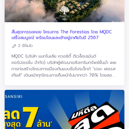
เพื่อตอบโจทย์กลุ่มลูกค้าในแต่ละโซนที่ต้องการซื้อที่อยู่อาศัย
เปิดเผยว่า ภาพรวมปี 2566 ที่ผ่านมา (ม.ค.-ธ.ค.2566)
และรองรับดีมานด์ลูกค้าที่ต้องการที่อยู่อาศัยอย่างต่อเนื่อง
บริษัทมียอดขาย (Presales) จากโครงการที่อยู่อาศัย อยู่ที่
รวมถึงเป็นการช่วยกระตุ้นตลาดภาคอสังหาฯ ให้กลับมาคึกคัก
ประมาณ 47,265 ล้านบาท ทะลุเป้าหมายทั้งปีที่ 45,000 ล้าน
ในช่วงต้นปีอีกด้วยคุณพงศ์อนันต์ สุขเกษม ประธานเจ้าหน้าที่
บาท คิดเป็น 105% จากเป้าหมายที่ตั้งไว้ และเติบโตจากช่วง
สายงานการตลาด บริษัท อนันดา ดีเวลลอปเม้นท์ จำกัด
เดียวกันของปีที่ผ่านมาประมาณ 15% พร้อมทั้งทำสถิติยอด
สิ้นสุดการรอคอย โครงการ The Forestias โดย MQDC
(มหาชน) กล่าวว่า ในปีที่ผ่านมาอนันดาได้ออกแบรนด์ดิ้ง
ขายสูงสุดนับตั้งแต่ก่อตั้งบริษัท (All Time High) อีกครั้ง
เสร็จสมบูรณ์ พร้อมโอนและเข้าอยู่อาศัยในปี 2567
แคมเปญ “I LOVE URBAN LIFE” ส่งต่อพลังบวกให้คนเมือง
โดยจากยอดขายดังกล่าว แบ่งเป็นยอดขายจากโครงการ
2 ปีที่แล้ว
ตอกย้ำแบรนด์ที่อยู่อาศัยของคนเมือง และในปีนี้เราได้ต่อยอด
คอนโดมิเนียม 34,704 ล้านบาท หรือราว 73% และยอดขาย
สิ่งดีๆ ให้กับคนเมืองด้วยแคมเปญ “ANANDA URBAN
จากโครงการบ้านจัดสรรภายใต้บริษัท บริทาเนีย จำกัด
MQDC (บริษัท แมกโนเลีย ควอลิตี้ ดีเวล็อปเม้นต์
JOY” เริ่มแล้วกับดีลสุด JOY นำเสนอสิ่งใหม่ๆ ให้กับผู้ที่สนใจ
(มหาชน) 12,561 ล้านบาท หรือประมาณ 27% หากแบ่งตาม
คอร์ปอเรชั่น จำกัด) บริษัทผู้พัฒนาอสังหาริมทรัพย์ชั้นนำ เผย
ซื้อที่อยู่อาศัยทำเลเมืองใกล้รถไฟฟ้า ด้วย 3 แกนหลัก 1. JOY
สถานะโครงการ มีสัดส่วนยอดขายจากโครงการพร้อมอยู่
การก่อสร้างโครงการเมืองต้นแบบธีมโปรเจ็กต์ “เดอะ ฟอเรส
NOW รับโปรโมชั่นสุดพิเศษ แต่งครบ กู้ง่าย รับเงินคืน พร้อม
(Ready to move) ประมาณ 53% และยอดขายจากกลุ่ม
เทียส์” เดินหน้าทุกโครงการคืบหน้าไปมากกว่า 70% โดยสอง
ใช้ชีวิตได้ทันที 2. JOY EVERYDAY สัมผัสบรรยากาศจริง
โครงการที่เพิ่งเปิดขายหรืออยู่ระหว่างดำเนินการก่อสร้าง
โครงการแรก Whizdom Destinia และ Mytopia เสร็จ
ก่อนตัดสินใจซื้อได้ทุกวัน ทุกโครงการ พร้อมกิจกรรมเอาใจ
(Ongoing) อีกราว 47%“การบุกตลาดคอนโดมิเนียมสำหรับ
สมบูรณ์พร้อมทยอยโอนให้ลูกบ้านแล้วตั้งแต่สิ้นปี 2566 ตาม
คนเมืองในวันที่ 27-28 มกราคม นี้ 3. JOY ON TOUR กับ
Pet Lover อย่างต่อเนื่อง โดยเฉพาะในทำเลใหม่ๆ ที่ยังเป็น
มาด้วยโครงการแบรนด์ต่าง ๆทยอยเสร็จพร้อมโอนตามแผน
ANANDA RealView รายการออนไลน์ใหม่ นำเสนอกิจกรรม
Blue Ocean ไม่มีโครงการคอนโดมิเนียมเลี้ยงสัตว์ได้มาก่อน
ตั้งแต่ต้นปีนี้ ย้ำทุกโครงการจะเสร็จสมบูรณ์พร้อมโอนยูนิตให้
ดีๆ สำหรับคนเมืองและรีวิวโครงการแบบเรียลๆ พาชม
ถือเป็นส่วนสำคัญที่ช่วยผลักดันยอดขายของเราให้เติบโตอย่าง
ลูกบ้านให้เข้าอยู่อาศัยได้ปี 2567โครงการ เดอะ ฟอเรสเทียส์
โครงการทุกซอกทุกมุม กับเหล่าอินฟลูเอนเซอร์สุดคูลมาร่วม
แข็งแกร่ง และสะท้อนว่าแนวโน้มคนรุ่นใหม่ในเขตเมืองมีความ
เป็นโครงการสร้าง ‘อาณาจักรป่ากลางเมือง’ ที่ต้องการให้ผู้อยู่
JOY ได้ทั้ง 26 โครงการพร้อมอยู่ของอนันดาฯ
ต้องการเลี้ยงสัตว์ในคอนโดสูงขึ้น ขณะเดียวกัน เรายัง
อาศัย มีชีวิตที่ใกล้ชิดกับธรรมชาติ ด้วยการนำนวัตกรรมและ
สามารถขับเคลื่อนแผน Origin Infinity กวาดยอดขายจาก
เทคโนโลยีเพื่อความยั่งยืนมาใช้ในการพัฒนา โครงการ