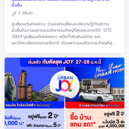
บริหารงานเซอร์วิสเรสซิเดนซ์ La Clef Bangkok by The
และมีแนวโน้มที่จะไม่มีโครงการอสังหาฯ ใหม่พัฒนาขึ้นอีกระยะ
ยั่งยืน
Crest Collection ซึ่งเป็นเซอร์วิสเรสซิเดนซ์หรูระดับสูงสุด
หนึ่ง จึงส่งผลให้คอนโดฯ ลักชัวรี่ พร้อมอยู่ของ RML อย่าง
2 ปีที่แล้ว
ของแอสคอทท์แบรนด์ The Crest Collection เปิดตัวครั้ง
‘เทตต์ สาทร ทเวลฟ์’ ได้รับการตอบรับที่ดีมาก เราจึงเห็นว่านี่
แรกในปี 2559 ที่ประเทศฝรั่งเศส ประกอบด้วยพอร์ตโรงแรม
เป็นโอกาสที่ดีที่จะตอบสนองลูกค้ากลุ่มเรียลดีมานด์ที่รอ
ปูนซีเมนต์นครหลวง ร่วมแลกเปลี่ยนองค์ความรู้ด้านความ
และเซอร์วิสเรสซิเดนซ์ที่เปี่ยมด้วยเสน่ห์และมีเอกลักษณ์โดดเด่น
จับจองโครงการคุณภาพนี้ จึงได้จัดแคมเปญใหม่ล่าสุดเพื่อ
ยั่งยืนในงานมหกรรมนวัตกรรมใหญ่ที่สุดของภาคใต้ ‘SITE
เปิดให้บริการไปทั่วโลกจนถึงปัจจุบัน The Crest
เป็นของขวัญต้อนรับเทศกาลตรุษจีนและวาเลนไทน์ให้กับผู้ที่
2024’ปูนซีเมนต์นครหลวง ผนึกกำลังพันธมิตร และ
Collection มาพร้อมกับแนวคิด “หลังประตูทุกบานมีเรื่อง
สนใจ ซึ่งเราเชื่อมั่นว่าแคมเปญนี้จะเร่งการตัดสินใจของลูกค้า
มหาวิทยาลัยสงขลานครินทร์ จัดมหกรรมนวัตกรรมใหญ่ที่สุด
ราว” ด้วยการมอบประสบการณ์ที่หรูหราและไม่ซ้ำใครแก่แขกผู้
ได้ และทำให้เราสามารถปิดการขายโครงการได้ 100% ภายใน
ของภาคใต้ Southern Innovation and Technology
เข้าพัก ผ่านการตกแต่งที่แฝงไปด้วยประวัติความเป็นมาที่เป็น
ครึ่งปีแรกของปี’67 นี้อย่างแน่นอน”ด้านนายหฤษฏ์ ลักษณะ
Expo (SITE2024) งานที่รวบรวมเทคโนโลยีและนวัตกรรมชั้น
เอกลักษณ์เฉพาะตัวของโรงแรมและเซอร์วิสเรสซิเดนซ์ในแต่ละ
โยธิน เกิดทิพย์ ผู้อำนวยการอาวุโส ผู้บริหารฝ่ายการตลาด
นำ ด้านพลังงาน ดิจิทัล อาหารและการเกษตร และสุขภาพแบบ
แห่งสำหรับการเปิดตัวแบรนด์คอลเลกชันในประเทศไทย La
RML กล่าวว่า “เทตต์ สาทร ทเวลฟ์ เป็นโครงการคอนโดฯ ลัก
ครบวงจร โดยจัดขึ้นระหว่างวันที่ 1-4 กุมภาพันธ์ 2567 ณ
Clef Bangkok by The Crest Collection ประกอบด้วย
ชัวรี่ใจกลางสาทรที่ได้รับความสนใจเป็นอย่างมากนับตั้งแต่ยัง
ศูนย์ประชุมนานาชาติฉลองสิริราชสมบัติครบ 60 ปี
ห้องพัก 115 ยูนิต ตั้งแต่ห้องพักแบบสตูดิโอไปจนถึงอพาร์ท
ไม่เปิดขายอย่างเป็นทางการเนื่องจากได้รับการพัฒนาด้วย
มหาวิทยาลัยสงขลานครินทร์ อ.หาดใหญ่ จ.สงขลา ซึ่งได้รับ
เมนท์สองห้องนอน ได้รับการออกแบบอย่างพิถีพิถัน โดยได้
แนวคิด และการออกแบบที่แตกต่างจากโครงการอื่นที่แวดล้อม
เกียรติจาก นางสาวพิมพ์ภัทนา วิชัยกุล รัฐมนตรีว่าการ
รับแรงบันดาลใจจากการผสมผสานวัฒนธรรมไทย เข้ากับ
อย่างชัดเจน จนได้รับรางวัลการันตี 3 ปีซ้อน ปัจจุบันมียอด
กระทรวงอุตสาหกรรม เป็นประธานเปิดงานภายในงานนี้
มรดกทางวัฒนธรรมของฝรั่งเศส โครงการนี้ยังมาพร้อมกับ
ขายแล้วกว่า 98% และมีโควต้าลูกค้าชาวต่างชาติไปแล้ว 45%
ปูนซีเมนต์นครหลวง ได้ร่วมจัดตั้งบูธนิทรรศการภายใต้คอน
สิ่งอำนวยความสะดวก เช่น สระว่ายน้ำ ออนเซ็น เลานจ์ และ
ซึ่งส่วนใหญ่ลูกค้าซื้อโครงการเพื่ออยู่เอง 60% และซื้อไว้เพื่อ
เซ็ปต์ “นวัตกรรมปูนซีเมนต์รักษ์โลก” นำเสนอนวัตกรรมด้าน
ฟิตเนสเซ็นเตอร์ รวมถึงบริการอื่นๆ ที่ครบครัน เช่น บริการ
ลงทุน 40% โดยแคมเปญพิเศษ ‘Limited Edition’ ที่เราจัด
พลังงานทดแทนและพลังงานสะอาดในกระบวนการผลิต
ทำความสะอาด บริการซักรีด และบริการเจ้าหน้าที่อำนวยความ
ขึ้นนี้ เราคัดสรรยูนิตพิเศษเพียงไม่กี่ยูนิต ประกอบด้วยยูนิต
ปูนซีเมนต์ รวมถึงเชื้อเพลิงทางเลือก ซึ่งเป็นเป้าหมายด้านการ
สะดวก นอกจากนี้ บริเวณโดยรอบยังสามารถเข้าถึง
แบบ 1 ห้องนอน พื้นที่ใช้สอย 40 – 68 ตร.ม และ 2 ห้อง
พัฒนาอย่างยั่งยืน ปี 2573 และความมุ่งมั่นดำเนินงานขับ