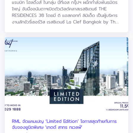
แรบบิท โฮลดิ้งส์ ในกลุ่ม บีทีเอส กรุ๊ปฯ ผนึกกำลังพันธมิตร
ใหญ่ จับมืออนันดาฯเปิดตัวเวิลด์คลาสเรสซิเดนซ์ THE
RESIDENCES 38 โดยมี ดิ แอสคอทท์ ลิมิเต็ด เป็นผู้บริหาร
งานลักชัวรี่เซอร์วิส เรสซิเดนซ์ La Clef Bangkok by The
Crest Collectionบริษัท แรบบิท โฮลดิ้งส์ จำกัด (มหาชน)
ในกลุ่มบริษัท บีทีเอส กรุ๊ป โฮลดิ้งส์ จำกัด (มหาชน) ได้ลงทุน
ในโครงการเดอะ เรสซิเดนเซส 38 (THE RESIDENCES 38 )
โครงการระดับ World Class Residence ตั้งอยู่บนทำเลที่ดี
ที่สุดของประเทศไทย ติดกับรถไฟฟ้าบีทีเอสสถานีทองหล่อ
ใจกลางกรุงเทพฯ ประกาศแต่งตั้ง บริษัท อนันดา ดีเวลลอป
เม้นท์ จำกัด (มหาชน) เป็นผู้บริหารโครงการตั้งแต่การก่อสร้าง
การพัฒนาโครงการ การวางแผนด้านการขาย และการตลาด
ทั้งหมดของโครงการ พร้อมแต่งตั้ง ดิ แอสคอทท์ ลิมิเต็ด
เป็นผู้บริหารงานเซอร์วิสเรสซิเดนซ์ La Clef Bangkok by
The Crest Collection ซึ่งเป็นเซอร์วิส เรสซิเดนซ์หรูระดับ
สูงสุดของแอสคอทท์ ถือเป็นการผนึกพันธมิตรครั้งยิ่งใหญ่
ที่สุด และเป็นการต่อยอดสร้างมูลค่าเพิ่มทางธุรกิจ รวมทั้ง
เสริมศักยภาพในการขยายธุรกิจให้แข็งแกร่งมากขึ้น เพื่อการ
เติบโตร่วมกันอย่างยั่งยืนในอนาคตนายกวิน กาญจนพาสน์
RML จัดแคมเปญ ‘Limited Edition’ โอกาสสุดท้ายกับการ
กรรมการบริหารและกรรมการผู้อำนวยการใหญ่ บริษัท บีทีเอส
จับจองยูนิตพิเศษ ‘เทตต์ สาทร ทเวลฟ์’
กรุ๊ป โฮลดิ้งส์ จำกัด (มหาชน) และกรรมการ บริษัท แรบบิท