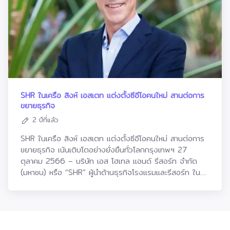
เรือน หลายประเด็นอาจส่งผลต่อกำลังซื้อของผู้บริโภค ส่งผล
ต่างกันโดยโครงการ มัลเบอร์รี่ โกรฟ เดอะ ฟอเรสเทียส์
สุดยิ่งใหญ่ “มหึดีล ลดมหึมา” วางเป้าสร้างยอดขายรวม
ให้ภาพรวมการเปิดตัวโครงการใหม่ของผู้พัฒนา
วิลล่า (Mulberry Grove The Forestias Villas) ซึ่งเป็น
5,000 ล้านบาท จัดทัพบ้าน คอนโดและทาวน์โฮม กว่า 70
อสังหาริมทรัพย์ทุกรายในปีนี้ น่าจะเป็นไปอย่างค่อยเป็นค่อยไป
คลัสเตอร์โฮม พัฒนาขึ้นภายใต้คอนเซปต์เพื่อการอยู่อาศัยร่วม
โครงการ กับข้อเสนอสุดพิเศษมอบส่วนลดสูงสุดถึง 7 ล้าน
เมื่อเทียบกับ 1-2 ปีก่อนหน้านี้ที่ผ่านมา ออริจิ้น ยึดหลัก 4
กันของครอบครัวใหญ่ หลายเจเนอเรชันอย่างมีความสุข และ
บาท* หลังเล็งเห็นดีมานด์ลูกค้าที่มีอยู่อย่างต่อเนื่อง สืบ
อย่างในการก้าวผ่านความท้าทายเหล่านี้ ได้แก่ 1.ทำเลต้องดี
มัลเบอร์รี่ โกรฟ เดอะ ฟอเรสเทียส์ คอนโดมิเนียม (Mulberry
เนื่องจากความสำเร็จของงาน ‘Museum of YOU’ ในช่วง
เลือกทำเลที่มีความต้องการซื้อจริง เน้นเฉพาะทำเลใกล้รถไฟฟ้า
Grove The Forestias Condominiums) มีการก่อสร้างคืบ
สัปดาห์ที่ผ่านมา โดยโปรฯ “มหึดีล ลดมหึมา” จะจัดขึ้นตั้งแต่
เส้นทางคมนาคมสายหลัก ใกล้สถานที่สำคัญ 2.เซ็กเมนท์ต้อง
หน้าไปอย่างรวดเร็วกว่า 70% คาดว่า พร้อมทยอยโอนให้กับ
วันที่ 1 พฤศจิกายน – 30 ธันวาคม 2566แสนสิริคัดสรรกว่า
แตกต่าง เลือกเซ็กเมนท์ที่คู่แข่งไม่มาก แต่มีกำลังซื้อแข็งแกร่ง
ลูกบ้านได้ภายในไตรมาสแรกของปีนี้นายกิตติพันธุ์ กล่าวอีกว่า
70 โครงการคุณภาพ ภายใต้แคมเปญโปรฯ “มหึดีล ลดมหึมา”
และมีแนวโน้มเติบโต เช่น เซ็กเมนท์สำหรับ Pet Lover และ
โครงการที่ร่วมมือกับ Baycrest สถาบันการดูแลสุขภาพคน
เพื่อตอบรับดีมานด์ลูกค้าที่มีอยู่อย่างต่อเนื่องให้มีที่อยู่อาศัยได้
SHR ในเครือ สิงห์ เอสเตท แต่งตั้งซีอีโอคนใหม่ สานต่อการ
กลุ่มนักลงทุน Investment Program 3.ฟังก์ชันต้องตอบ
วัยอิสระ ซึ่งเป็นสถาบันดูแลสุขภาพชั้นนำของโลกจากแคนาดา
ง่ายยิ่งขึ้น โดยแบ่งเป็น บ้านและทาวน์โฮม 55 โครงการ อาทิ
ขยายธุรกิจ
โจทย์การใช้ชีวิตของคนยุคใหม่ เน้นฟังก์ชันที่ใช้งานได้จริง
มาร่วมออกแบบที่อยู่อาศัย พร้อมระบบต่างๆ เพื่อรองรับผู้อยู่
บุราสิริ วัชรพล บ้านตัวอย่างแต่งครบ หลังสุดท้าย ลดสูงสุด
2 ปีที่แล้ว
และ 4.ใน 1 โครงการต้องตอบโจทย์ลูกค้าได้หลายกลุ่ม เช่น
อาศัยวัย 50+ หรือวัยอิสระ ให้กับ ดิ แอสเพน ทรี เดอะ
7 ล้าน* เริ่ม 22.9 ล้านบาท*, สราญสิริ พระราม 2 บ้านเดี่ยว
โครงการคอนโด Pet Lover ไม่ได้ขายเฉพาะคนเลี้ยงสัตว์ มี
ฟอเรสเทียส์ (The Aspen Tree The Forestias) ขณะนี้
ดีไซน์ MODERN FARMHOUSE เพียง 5 นาทีถึงทางด่วน
SHR ในเครือ สิงห์ เอสเตท แต่งตั้งซีอีโอคนใหม่ สานต่อการ
แยกตึกหรือแยกชั้น เพื่อขายทั้งคนเลี้ยงสัตว์และไม่เลี้ยงสัตว์
การก่อสร้างคืบหน้าไปถึง 70% ใกล้เสร็จสมบูรณ์แล้วเช่นกัน
ลดสูงสุด 5 แสน* เริ่ม 7.99 ล้านบาท*, อณาสิริ ชัยพฤกษ์ –
ขยายธุรกิจ เน้นเติบโตอย่างยั่งยืนทั่วโลกกรุงเทพฯ 27
หลายโครงการต้องพัฒนาเป็นมิกซ์โปรดักท์ เพื่อให้ตอบโจทย์
คาดว่าจะแล้วเสร็จทั้งหมดพร้อมโอนได้ในเดือนเมษายนปี
วงแหวน บ้านฟังก์ชันครบ ติดถนนใหญ่ ลดสูดสุด 8 แสน*
ตุลาคม 2566 – บริษัท เอส โฮเทล แอนด์ รีสอร์ท จำกัด
ลูกค้าที่มีกำลังซื้อหลากหลาย หลายโครงการทำเป็นมิกซ์ยูส เพื่อ
2567“โครงการ ดิ แอสเพน ทรี เป็นที่อยู่อาศัยคอนเซปต์ใหม่
เริ่ม 4.79 ล้านบาท*, สิริ เพลส วงแหวน - ลำลูกกา ทาวน์
(มหาชน) หรือ “SHR” ผู้นำด้านธุรกิจโรงแรมและรีสอร์ท ใน
ให้ตอบโจทย์การใช้ชีวิตได้ครบวงจร หลายโครงการต้องตอบ
ของโลก ที่เน้นการดูแลตลอดชีวิต หรือ Lifetime Care จึง
โฮมฟังก์ชันครบ ใกล้ทางด่วน ลดสูงสุด 5 แสน* เริ่ม 2.39
เครือ สิงห์ เอสเตท ประกาศแจ้งการลาออกของนายเดิร์ก อัง
โจทย์ทั้งผู้ซื้ออยู่เองและซื้อลงทุนระยะยาว“ความท้าทายหลาย
ต้องการให้ผู้สนใจได้สัมผัสประสบการณ์จริง ซึ่ง
ล้านบาท* และ สิริ เพลส พัฒนาการ ทาวน์โฮมสไตล์ปารีส
เดร ลีน่า เดอ คุยเปอร์ จากตำแหน่งประธานเจ้าหน้าที่บริหาร
อย่างไม่ได้เพิ่งเกิดขึ้นในปีนี้ แต่เกิดขึ้นต่อเนื่องจากปีที่ผ่านมา
Independent Living Community นี้ จะเน้นสร้างให้เสร็จ
ใกล้ห้างและสนามบิน ลดสูงสุด 3 แสน* เริ่ม 3.49 ล้าน
(CEO) พร้อมทั้งที่ประชุมคณะกรรมการบริษัทฯ ได้มีมติแต่ง
เราพิสูจน์มาแล้วว่ากลุ่มบริษัทสามารถปรับกลยุทธ์รวดเร็วช่วย
สมบูรณ์แล้วจึงเปิดขายอย่างเป็นทางการ เนื่องจากการตัดสิน
บาท*พร้อมกันนี้ยังมีโครงการประเภทคอนโดมิเนียมเข้าร่วมอีก
ตั้ง นายไมเคิล มาร์แชล ขึ้นดำรงตำแหน่งประธานเจ้าหน้าที่
ให้เราก้าวผ่านทุกความท้าทายในปี 2566 มาได้ ปี 2567 เราก็
ใจหลักของผู้ซื้อ จะเน้นไปที่มาตรฐานการดูแล และสิ่งอำนวย
18 โครงการ อาทิ เอ็กซ์ที พญาไท คอนโดพร้อมอยู่ ใกล้
บริหาร (CEO) โดยมีผลตั้งแต่วันที่ 16 พฤศจิกายน 2566