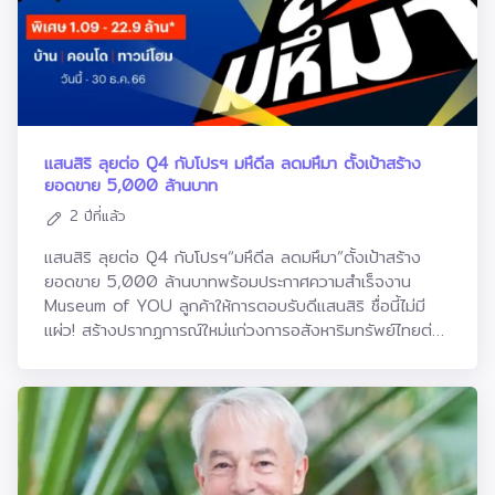
โครงการบ้านและคอนโดมิเนียมในทำเลใหม่ๆ เช่น ฝั่งธนบุรี
ประกอบไปด้วยระบบเทคโนโลยีการจัดการและบริหารพลังงาน
และพื้นที่จังหวัดเศรษฐกิจสำคัญทั่วประเทศ ได้อย่างต่อเนื่อง
ภายในตัวอาคาร อย่างระบบ Central Utility Plant (CUP)
ในหลายโครงการในต่างจังหวัดได้รับการตอบรับที่ดีมาก เช่น
ระบบ Energy Management Unit (EMU) และ Energy
ภูเก็ต และ ขอนแก่น” นายพีระพงศ์​ กล่าวสำหรับโครงการเปิด
Recovery Ventilator (ERV) รวมถึงผืนป่าขนาด 30 ไร่
ใหม่ปี 2566 ที่ได้รับการตอบรับดี จนสามารถปิดการขายหรือ
พร้อมระบบนิเวศสมบูรณ์ภายในโครงการที่เสร็จ สมบูรณ์แล้ว
Sold Out ได้หลังเปิดขาย ได้แก่ โซ ออริจิ้น ศิริราช (So
100% พร้อมรองรับการอยู่อาศัยและการใช้ชีวิตของคนทุก
Origin Siriraj) ออริจิ้น เพลส เพชรเกษม (Origin Place
กลุ่ม ทุกเพศ ทุกวัย ในทุกโครงการภายใน เดอะ ฟอเรสเทียส์
แสนสิริ ลุยต่อ Q4 กับโปรฯ มหึดีล ลดมหึมา ตั้งเป้าสร้าง
Phetkasem) ออริจิ้น เพลส พหล 59 สเตชั่น (Origin
ด้วยประสบการณ์แห่งความสุขนายกิตติพันธุ์ อุยามะพันธุ์
ยอดขาย 5,000 ล้านบาท
Place Phahol 59 Station) และ ดิ ออริจิ้น เซ็นเตอร์
ประธานผู้อำนวยการ โครงการ เดอะ ฟอเรสเทียส์ โดย MQDC
2 ปีที่แล้ว
ภูเก็ต (The Origin Centre Phuket) โดยแต่ละโครงการมี
กล่าวว่า ขณะนี้ การก่อสร้างโครงการที่อยู่อาศัยภายใน
ความโดดเด่นทั้งด้านศักยภาพทำเล ฟังก์ชันที่โดดเด่น ราคาที่
โครงการ The Forestias หลายโครงการคืบหน้าไปมาก ซึ่ง
แสนสิริ ลุยต่อ Q4 กับโปรฯ“มหึดีล ลดมหึมา”ตั้งเป้าสร้าง
คุ้มค่าเมื่อเทียบกับคู่แข่งในทำเลเดียวกัน ขณะเดียวกัน ช่วง
โครงการที่พร้อมเริ่มโอนให้ลูกบ้านได้ตั้งแต่ต้นปีนี้ ได้แก่
ยอดขาย 5,000 ล้านบาทพร้อมประกาศความสำเร็จงาน
ไตรมาส 4/2566 ซึ่งเป็นช่วงไฮซีซั่น บริษัทได้เปิดโครงการ
โครงการคอนโดมิเนียมภายใต้แบรนด์ Whizdom 3 โครงการ
Museum of YOU ลูกค้าให้การตอบรับดีแสนสิริ ชื่อนี้ไม่มี
ใหม่เพิ่มเติมอีก 9 โครงการ มูลค่าโครงการรวมกว่า 11,040
วิสซ์ดอม เดอะ ฟอเรสเทียส์ มายโทเปีย (Whizdom The
แผ่ว! สร้างปรากฏการณ์ใหม่แก่วงการอสังหาริมทรัพย์ไทยต่อ
ล้านบาท โดยแต่ละโครงการได้รับการตอบรับที่ดีส่งท้ายปี และ
Forestias Mytopia), วิสซ์ดอม เดอะ ฟอเรสเทียส์ เดสทิ
เนื่อง ล่าสุดกับการกลับมาอย่างยิ่งใหญ่ในรอบ 4 ปี ที่งาน
คาดว่าจะช่วยเพิ่มแบ็คล็อคเพิ่มเติมในช่วงไตรมาส 1/2567 ได้
เนีย (Whizdom The Forestias Destinia) และ วิสซ์ดอม
‘Museum of YOU’ ที่สยามพารากอน ประสบความสำเร็จ
อย่างต่อเนื่องนายพีระพงศ์ กล่าวอีกว่า ภาพรวมธุรกิจ
เดอะ ฟอเรสเทียส์ เพทโทเปีย (Whizdom The Forestias
สร้างยอดขายสอดคล้องกับเป้าที่ตั้งไว้อยู่ที่ราว 3,500 ล้าน
อสังหาริมทรัพย์ในปี 2567 นั้น มียังมีปัจจัยภายนอกที่ต้อง
Petopia) ตามลำดับ ทั้งนี้ 3 โครงการแรกดังกล่าว แต่ละ
บาท โดยเฉพาะ Via ARI (เวีย อารีย์) คอนโดลักซ์ชัวรี่ใหม่
จับตาหลายเรื่อง อาทิ ภาพรวมเศรษฐกิจโลก สถานการณ์
โครงการได้รับการออกแบบภายใต้คอนเซปต์ที่แตกต่างกัน
ล่าสุดจากแสนสิริใจกลางอารีย์ กับภาพการต่อคิวจองซื้อ
เศรษฐกิจจีน การปรับขึ้นอัตราดอกเบี้ยนโยบาย ภาวะหนี้ครัว
เพื่อรองรับความต้องการที่หลากหลายของกลุ่มเป้าหมายที่แตก
ภายในงาน พร้อมเดินหน้าต่อไตรมาส 4 กับโปรโมชั่นแคมเปญ